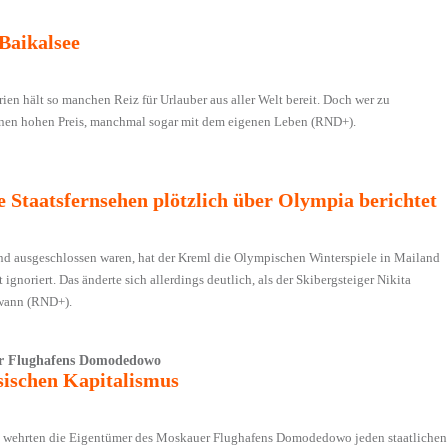
Baikalsee
rien hält so manchen Reiz für Urlauber aus aller Welt bereit. Doch wer zu
 einen hohen Preis, manchmal sogar mit dem eigenen Leben (RND+).
 Staatsfernsehen plötzlich über Olympia berichtet
end ausgeschlossen waren, hat der Kreml die Olympischen Winterspiele in Mailand
gnoriert. Das änderte sich allerdings deutlich, als der Skibergsteiger Nikita
ewann (RND+).
er Flughafens Domodedowo
ssischen Kapitalismus
 wehrten die Eigen­tümer des Moskauer Flughafens Domodedowo jeden staatlichen