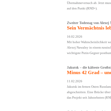
Übernahme­versuch ab. Jetzt mus
auf den Punkt (RND+).
Zweiter Todestag von Alexej
Sein Vermächtnis leb
16.02.2026
Mit hoher Wahrscheinlichkeit wa
Alexej Nawalny in einem russische
wichtigste Putin-Gegner posthum
Jakutsk – die kälteste Großs
Minus 42 Grad – und
11.02.2026
Jakutsk im fernen Osten Russlan
abgeschnitten. Eine Brücke über 
das Projekt seit Jahrzehnten (RN