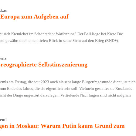
skau
d Europa zum Aufgeben auf
bt sich Kremlchef im Schönreden: Waffenruhe? Der Ball liege bei Kiew. Die
Und gewährt doch einen tiefen Blick in seine Sicht auf den Krieg (RND+).
renz
reographierte Selbstinszenierung
mls am Freitag, die seit 2023 auch als sehr lange Bürgerfragestunde dient, ist nich
um Ende des Jahres, die sie eigentlich sein soll. Vielmehr gestattet sie Russlands
icht der Dinge ungestört darzulegen. Vertiefende Nachfragen sind nicht möglich
reml
ngen in Moskau: Warum Putin kaum Grund zum