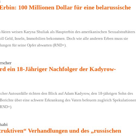
s
Erbin: 100 Millionen Dollar für eine belarussische
-Akten weisen Karyna Shuliak als Haupterbin des amerikanischen Sexualstraftäters
soll Geld, Inseln, Immobilien bekommen. Doch wie alle anderen Erben muss sie
lungen für seine Opfer abwarten (RND+).
rscher
rd ein 18-Jähriger Nachfolger der Kadyrow-
cher Autounfälle richten den Blick auf Adam Kadyrow, den 18-jährigen Sohn des
Berichte über eine schwere Erkrankung des Vaters befeuern zugleich Spekulatione
(RND+).
habi
truktiven“ Verhandlungen und des „russischen