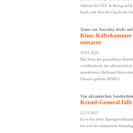
Adresse der USA. In Bezug auf K
Kopf, und über die Geschicke Gr
Team von Nawalny deckt auf
Kino, Kältekammer u
enttarnt
10.01.2026
Das Team des gestorbenen Kremlg
veröffentlicht, der offensichtlic
annektierten Halbinsel Krim erri
Ukraine gehörte (RND+).
Von ukrainischen Sonderdiens
Kreml-General fäll
22.12.2025
Es ist die dritte Sprengstoffatta
hat sich der ukrainische Inlands