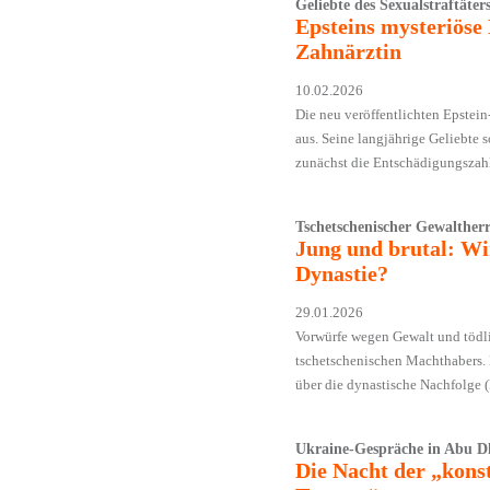
Geliebte des Sexualstraftäter
Epsteins mysteriöse 
Zahnärztin
10.02.2026
Die neu veröffentlichten Epstein
aus. Seine langjährige Geliebte 
zunächst die Entschädigungszah
Tschetschenischer Gewaltherr
Jung und brutal: Wi
Dynastie?
29.01.2026
Vorwürfe wegen Gewalt und tödli
tschetschenischen Machthabers. 
über die dynastische Nachfolge 
Ukraine-Gespräche in Abu D
Die Nacht der „kons