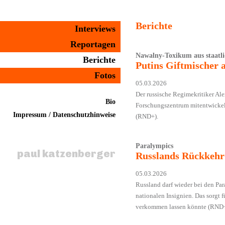
Berichte
Interviews
Reportagen
Nawalny-Toxikum aus staatl
Berichte
Putins Giftmischer 
Fotos
05.03.2026
Der russische Regimekritiker Al
Bio
Forschungszentrum mitentwickelt
Impressum / Datenschutzhinweise
(RND+).
Paralympics
paul katzenberger
Russlands Rückkehr 
05.03.2026
Russland darf wieder bei den Pa
nationalen Insignien. Das sorgt f
verkommen lassen könnte (RND+