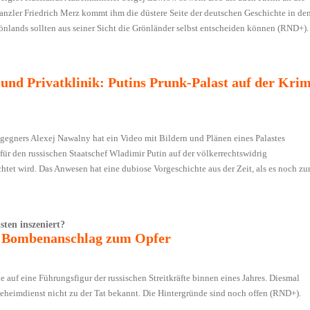
anzler Friedrich Merz kommt ihm die düstere Seite der deutschen Geschichte in de
önlands sollten aus seiner Sicht die Grönländer selbst entscheiden können (RND+).
nd Privatklinik: Putins Prunk-Palast auf der Kri
egners Alexej Nawalny hat ein Video mit Bildern und Plänen eines Palastes
h für den russischen Staatschef Wladimir Putin auf der völkerrechtswidrig
chtet wird. Das Anwesen hat eine dubiose Vorgeschichte aus der Zeit, als es noch zu
ten inszeniert?
t Bombenanschlag zum Opfer
cke auf eine Führungsfigur der russischen Streitkräfte binnen eines Jahres. Diesmal
geheimdienst nicht zu der Tat bekannt. Die Hintergründe sind noch offen (RND+).