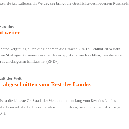
sten sie kapitulieren. Ihr Werdegang bringt die Geschichte des modernen Russlands
 Nawalny
t weiter
r eine Vergiftung durch die Behörden die Ursache: Am 16. Februar 2024 starb
n Straflager. An seinem zweiten Todestag ist aber auch sichtbar, dass der einst
 noch einiges an Einfluss hat (RND+).
tadt der Welt
 abgeschnitten vom Rest des Landes
ds ist die kälteste Großstadt der Welt und monatelang vom Rest des Landes
die Lena soll die Isolation beenden – doch Klima, Kosten und Politik verzögern
D+).