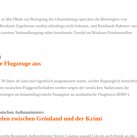
n in Abu Dhabi zur Beilegung des Ukrainekriegs sprechen die Beteiligten von
Konkrete Ergebnisse wurden allerdings nicht bekannt, und Russlands Raketen- un
 zweiten Verhandlungstag nährt bestehende Zweifel an Moskaus Friedenswillen
l
e Flugzeuge aus
 30 Jahre alt sind und eigentlich ausgemustert waren, wieder flugtauglich herrichte
den russischen Fluggesellschaften werden wegen der westlichen Sanktionen die
deswegen im Inlandsflugverkehr Passagiere an ausländische Fluglinien (RND+).
ssischen Außenministers
elen zwischen Grönland und der Krimi
 vergibt Russlands Außenminister Sergej Lawrow sowohl Lob als auch Kritik an die